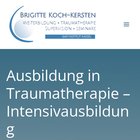
Zum
Inhalt
springen
Hau
Ausbildung in
Traumatherapie –
Intensivausbildun
g