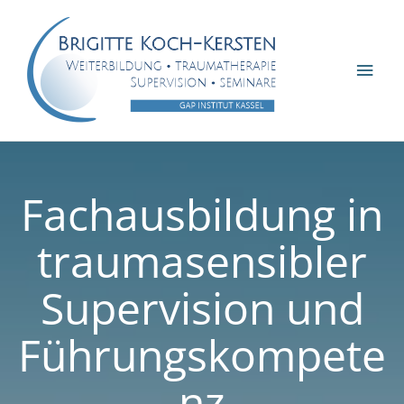
Zum
Inhalt
springen
Hau
Fachausbildung in
traumasensibler
Supervision und
Führungskompete
nz