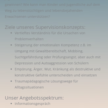
gewinnen? Wie kann man Kinder und Jugendliche auf dem
Weg zu lebenstüchtigen und lebensbejahenden
Erwachsenen unterstützen?
Ziele unseres Supervisionskonzepts:
Vertieftes Verständnis für die Ursachen von
Problemverhalten
Steigerung der emotionalen Kompetenz z.B. im
Umgang mit Gewaltbereitschaft, Mobbing,
Suchtgefährdung oder Prüfungsangst, aber auch mit
Depression und Autoaggression von Schülern
Empörung, Ärger, Wut, Kränkung als destruktive und
konstruktive Gefühle unterscheiden und einsetzen
Traumapädagogische Lösungswege für
Alltagssituationen
Unser Angebotsspektrum:
Informationsgespräch