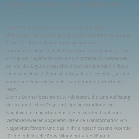
Wege aus dem Traumatunnel
Erschienen im Asanger Verlag
Dieses Buch, das an „Ja zu mir“ (2016) anknüpft,
differenziert die Psychologie der Selbstbejahung weiter aus.
Es beschreibt die Erscheinungsweisen und
traumapsychologischen Hintergründe von Negativität. Das
Prinzip der Negativität wird als Schutzreaktion verstanden,
bei der das Eigene angesichts eines verneinenden Milieus
eingekapselt wird. Wenn sich Negativität verfestigt, geraten
wir in eine Enge, die sich als Traumatunnel bezeichnen
lässt.
Dennis Danner beschreibt Wirkfaktoren, die eine Auflösung
der traumatischen Enge und eine Verwandlung von
Negativität ermöglichen. Aus diesen werden bejahende
Verfahrensweisen abgeleitet, die eine Transformation von
Negativität fördern und das in ihr eingeschlossene Potential
für die individuelle Entwicklung entfalten können.