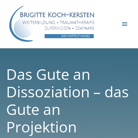
Zum
Inhalt
springen
Hau
Das Gute an
Dissoziation – das
Gute an
Projektion