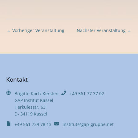
←
Vorheriger Veranstaltung
Nächster Veranstaltung
→
Kontakt
Brigitte Koch-Kersten
+49 561 77 37 02
GAP Institut Kassel
Herkulesstr. 63
D- 34119 Kassel
+49 561 739 78 13
institut@gap-gruppe.net