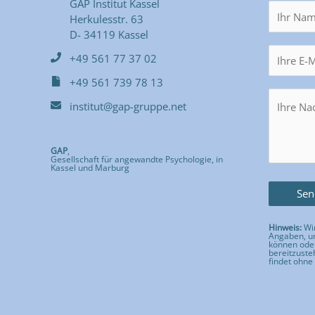
GAP Institut Kassel
Herkulesstr. 63
D- 34119 Kassel
+49 561 77 37 02
+49 561 739 78 13
institut@gap-gruppe.net
GAP
,
Gesellschaft für angewandte Psychologie, in
Kassel und Marburg
Hinweis:
Wir
Angaben, um
können ode
bereitzuste
findet ohne 
Bitte lass