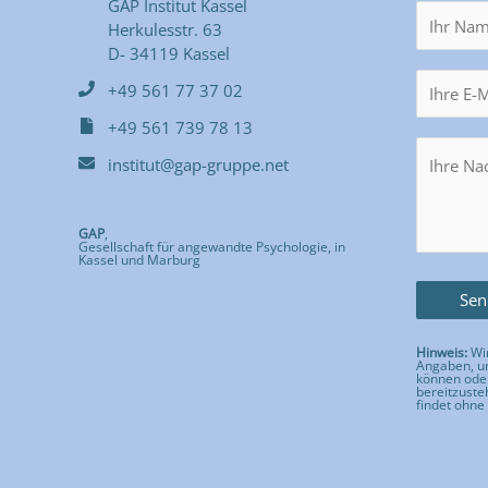
GAP Institut Kassel
Herkulesstr. 63
D- 34119 Kassel
+49 561 77 37 02
+49 561 739 78 13
institut@gap-gruppe.net
GAP
,
Gesellschaft für angewandte Psychologie, in
Kassel und Marburg
Hinweis:
Wir
Angaben, um
können ode
bereitzuste
findet ohne 
Bitte lass