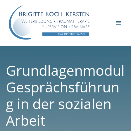
Zum
Inhalt
springen
Hau
Grundlagenmodul
Gesprächsführun
g in der sozialen
Arbeit