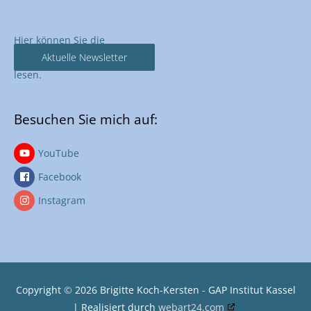
Hier können Sie die
Aktuelle Newsletter
lesen.
Besuchen Sie mich auf:
YouTube
Facebook
Instagram
Copyright
©
2026
Brigitte Koch-Kersten - GAP Institut Kassel
| Realisiert durch
webart24.com