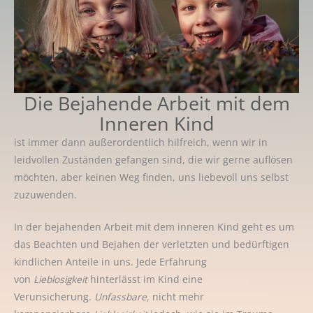
Die Bejahende Arbeit mit dem
Inneren Kind
ist immer dann außerordentlich hilfreich, wenn wir in
leidvollen Zuständen gefangen sind, die wir gerne auflösen
möchten, aber keinen Weg finden, uns liebevoll uns selbst
zuzuwenden.
In der bejahenden Arbeit mit dem inneren Kind geht es um
das Beachten und Bejahen der verletzten und bedürftigen
kindlichen Anteile in uns. Jede Erfahrung
von
Lieblosigkeit
hinterlässt im Kind eine
Verunsicherung.
Unfassbare,
nicht mehr