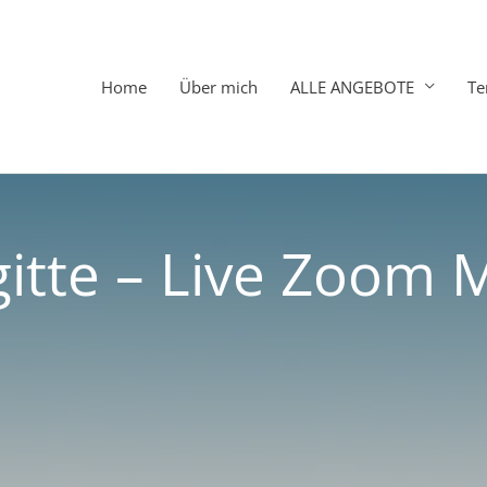
Home
Über mich
ALLE ANGEBOTE
Te
gitte – Live Zoom 