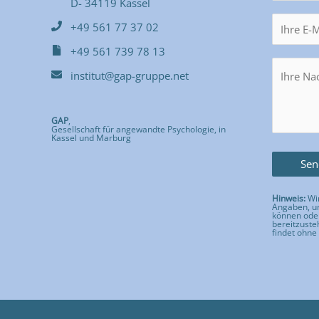
D- 34119 Kassel
+49 561 77 37 02
+49 561 739 78 13
institut@gap-gruppe.net
GAP
,
Gesellschaft für angewandte Psychologie, in
Kassel und Marburg
Hinweis:
Wir
Angaben, um
können ode
bereitzuste
findet ohne 
Bitte lass