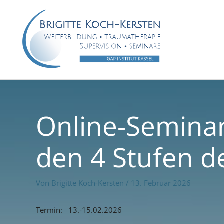
Zum
Inhalt
springen
Online-Seminar
den 4 Stufen d
Von
Brigitte Koch-Kersten
/
13. Februar 2026
Termin: 13.-15.02.2026