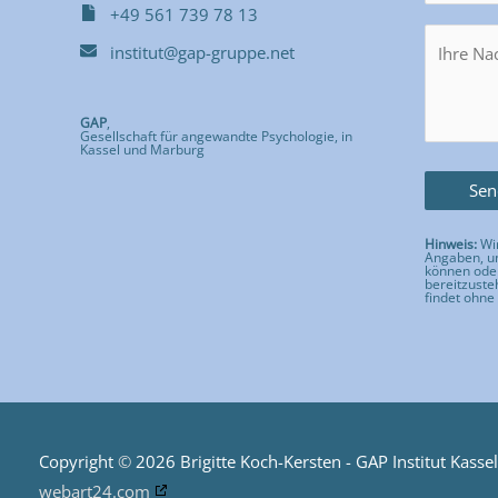
+49 561 739 78 13
institut@gap-gruppe.net
GAP
,
Gesellschaft für angewandte Psychologie, in
Kassel und Marburg
Hinweis:
Wir
Angaben, um
können ode
bereitzuste
findet ohne 
Bitte lass
Copyright
©
2026
Brigitte Koch-Kersten - GAP Institut Kassel
webart24.com