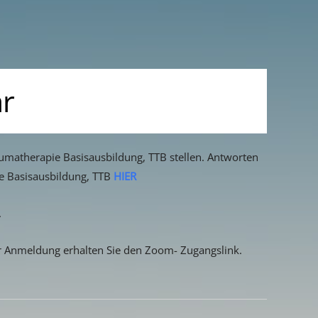
hr
aumatherapie Basisausbildung, TTB stellen. Antworten
ie Basisausbildung, TTB
HIER
.
er Anmeldung erhalten Sie den Zoom- Zugangslink.