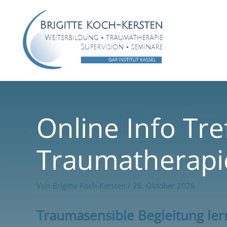
Zum
Inhalt
springen
Online Info Tre
Traumatherapi
Von
Brigitte Koch-Kersten
/
28. Oktober 2026
Traumasensible Begleitung le