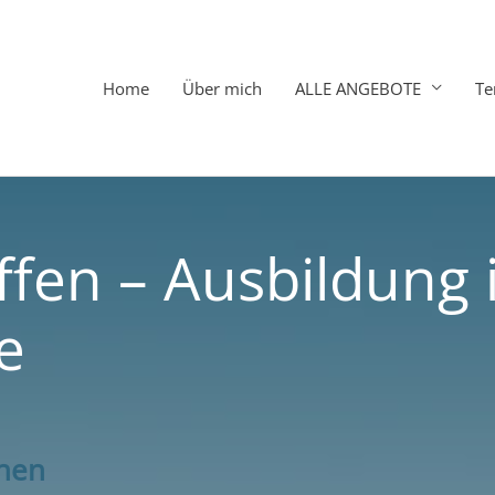
Home
Über mich
ALLE ANGEBOTE
Te
ffen – Ausbildung 
e
rnen