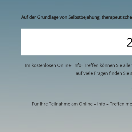
Auf der Grundlage von Selbstbejahung, therapeutischer
2
Im kostenlosen Online- Info- Treffen können Sie all
auf viele Fragen finden Sie
Für Ihre Teilnahme am Online – Info – Treffen m