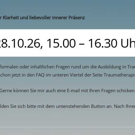
 Klarheit und liebevoller innerer Präsenz
8.10.26, 15.00 – 16.30 U
e formalen oder inhaltlichen Fragen rund um die Ausbildung in Tr
 schon jetzt in den FAQ im unteren Viertel der Seite Traumatherap
Gerne können Sie mir auch eine E-mail mit Ihren Fragen schicken
elden Sie sich bitte mit dem untenstehenden Button an. Nach Ihr