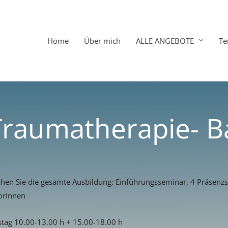
Home
Über mich
ALLE ANGEBOTE
Te
Traumatherapie- B
hen Sie die gesamte Ausbildung: Einführungsseminar, 4 Präsenz
orInnen
stag 10.00-13.00 h + 15.00-18.00 h