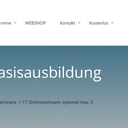
rmine
WEBSHOP
Kontakt
Kostenlos
asisausbildung
seminare + 17 Onlineseminare, optional max. 5