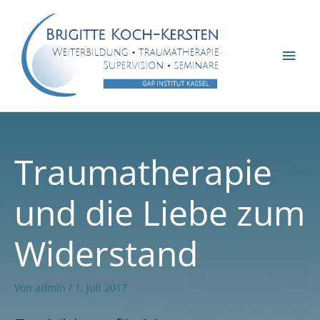
Zum
Inhalt
springen
Hau
Traumatherapie
und die Liebe zum
Widerstand
Von
admin
/
1. Juli 2017