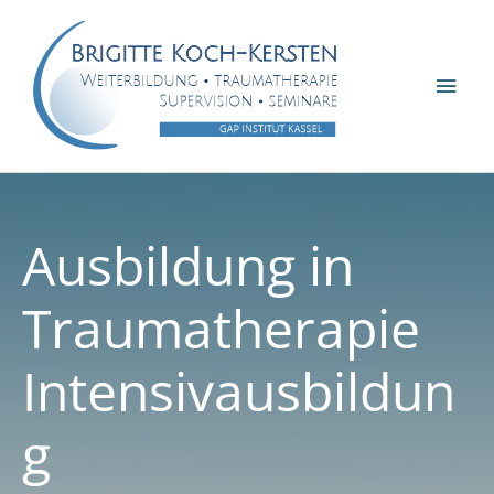
Zum
Inhalt
springen
Hau
Ausbildung in
Traumatherapie
Intensivausbildun
g