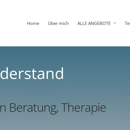
Home
Über mich
ALLE ANGEBOTE
Te
iderstand
en Beratung, Therapie