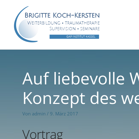
Zum
Inhalt
springen
Auf liebevolle 
Konzept des w
Von
admin
/
9. März 2017
Vortrag